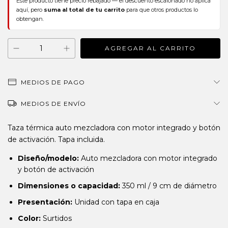
Este producto tiene precio rebajado — el descuento escalonado no aplica
aquí, pero
suma al total de tu carrito
para que otros productos lo
obtengan.
MEDIOS DE PAGO
MEDIOS DE ENVÍO
Taza térmica auto mezcladora con motor integrado y botón
de activación. Tapa incluida.
Diseño/modelo:
Auto mezcladora con motor integrado
y botón de activación
Dimensiones o capacidad:
350 ml / 9 cm de diámetro
Presentación:
Unidad con tapa en caja
Color:
Surtidos