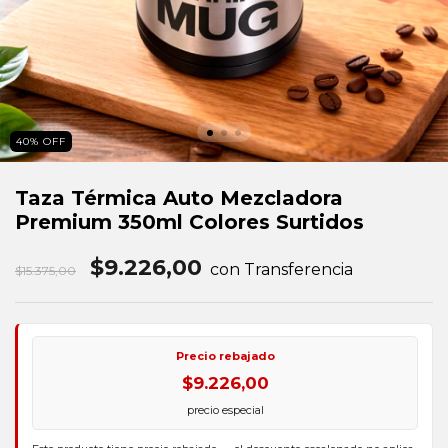
40
%
OFF
Taza Térmica Auto Mezcladora
Premium 350ml Colores Surtidos
$9.226,00
con Transferencia
$15.375,00
Precio rebajado
$9.226,00
precio especial