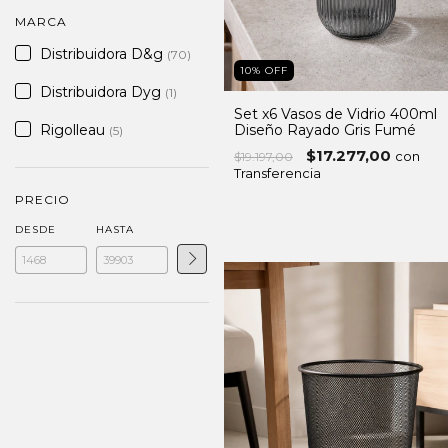
MARCA
Distribuidora D&g
(70)
10
%
OFF
Distribuidora Dyg
(1)
Set x6 Vasos de Vidrio 400ml
Diseño Rayado Gris Fumé
Rigolleau
(5)
$17.277,00
con
$19.197,00
Transferencia
PRECIO
DESDE
HASTA