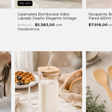
10
%
OFF
Caramelera Bombonera Vidrio
Recipiente B
Labrado Diseño Elegante Vintage
Pared 450ml
$5.383,00
$7.916,00
con
c
$5.981,00
Transferencia