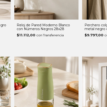
egro
Reloj de Pared Moderno Blanco
Perchero col
con Números Negros 28x28
metal negro 
ganchos
$11.112,00
$9.797,00
con Transferencia
c