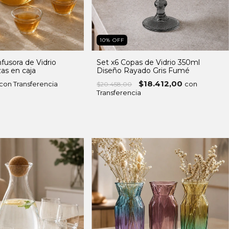
10
%
OFF
nfusora de Vidrio
Set x6 Copas de Vidrio 350ml
as en caja
Diseño Rayado Gris Fumé
$18.412,00
con Transferencia
con
$20.458,00
Transferencia