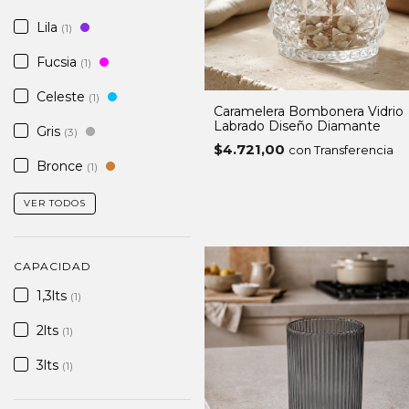
Lila
(1)
Fucsia
(1)
Celeste
(1)
Caramelera Bombonera Vidrio
Labrado Diseño Diamante
Gris
(3)
$4.721,00
con Transferencia
Bronce
(1)
VER TODOS
CAPACIDAD
1,3lts
(1)
2lts
(1)
3lts
(1)