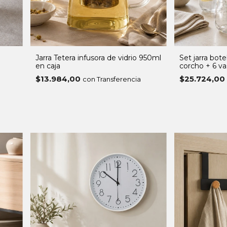
Jarra Tetera infusora de vidrio 950ml
Set jarra bote
en caja
corcho + 6 va
$13.984,00
$25.724,00
con Transferencia