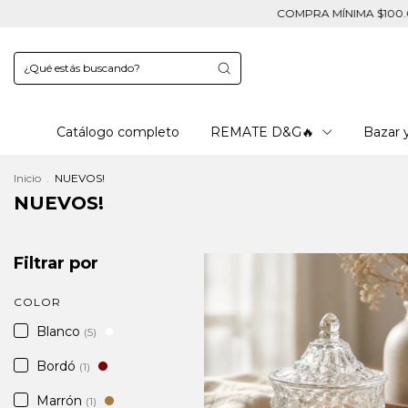
COMPRA MÍNIMA $100.000 | ENVÍOS A TODO EL PAÍ
Catálogo completo
REMATE D&G🔥
Bazar 
Inicio
.
NUEVOS!
NUEVOS!
Filtrar por
COLOR
Blanco
(5)
Bordó
(1)
Marrón
(1)