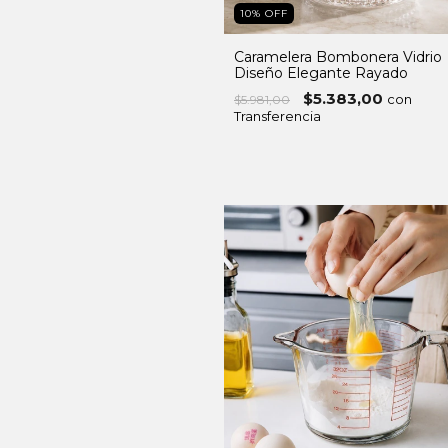
10
%
OFF
Caramelera Bombonera Vidrio
Diseño Elegante Rayado
$5.383,00
con
$5.981,00
Transferencia