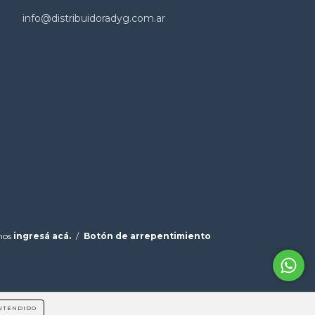
info@distribuidoradyg.com.ar
mos
ingresá acá.
/
Botón de arrepentimiento
NTENDIDO