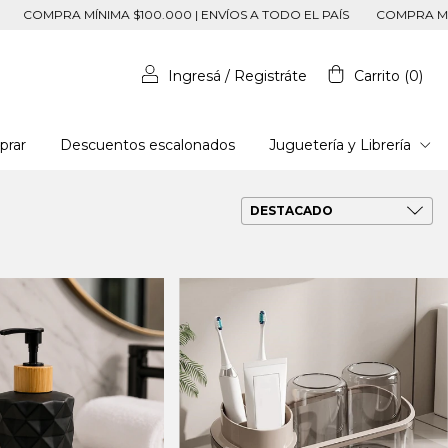
 $100.000 | ENVÍOS A TODO EL PAÍS
COMPRA MÍNIMA $100.000 | E
Ingresá
/
Registráte
Carrito
(
0
)
rar
Descuentos escalonados
Juguetería y Librería