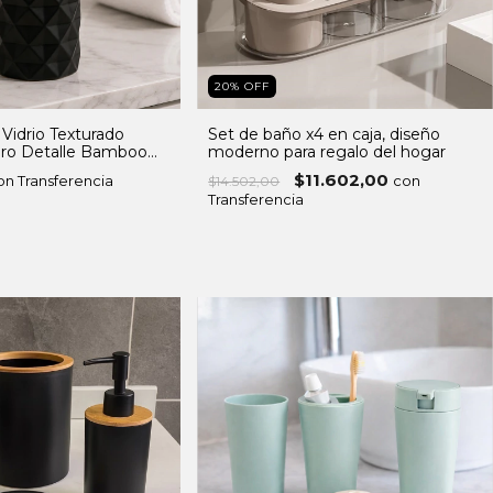
20
%
OFF
Vidrio Texturado
Set de baño x4 en caja, diseño
o Detalle Bamboo
moderno para regalo del hogar
$11.602,00
on Transferencia
con
$14.502,00
Transferencia