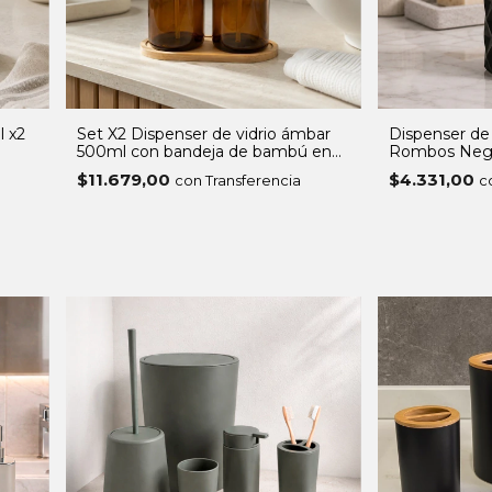
l x2
Set X2 Dispenser de vidrio ámbar
Dispenser de 
500ml con bandeja de bambú en
Rombos Negr
caja
350ml
$11.679,00
$4.331,00
con Transferencia
c