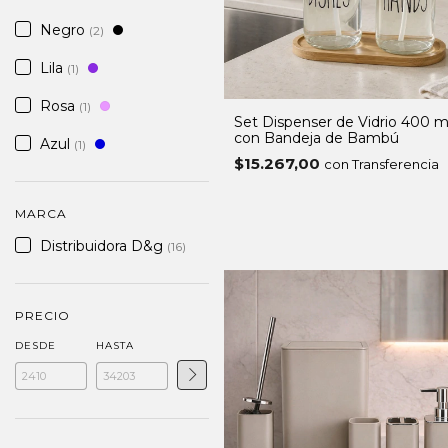
Negro
(2)
Lila
(1)
Rosa
(1)
Set Dispenser de Vidrio 400 m
con Bandeja de Bambú
Azul
(1)
$15.267,00
con Transferencia
MARCA
Distribuidora D&g
(16)
PRECIO
DESDE
HASTA