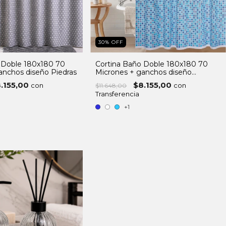
30
%
OFF
 Doble 180x180 70
Cortina Baño Doble 180x180 70
anchos diseño Piedras
Micrones + ganchos diseño
venecitas
.155,00
$8.155,00
con
con
$11.648,00
Transferencia
+1