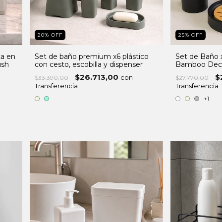
20
%
OFF
25
%
OFF
ta en
Set de baño premium x6 plástico
Set de Baño x
ush
con cesto, escobilla y dispenser
Bamboo Dec
$26.713,00
$
con
$33.390,00
$27.770,00
Transferencia
Transferencia
+1