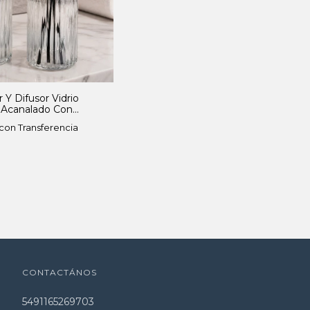
 Y Difusor Vidrio
 Acanalado Con
ros
con Transferencia
CONTACTÁNOS
5491165269703