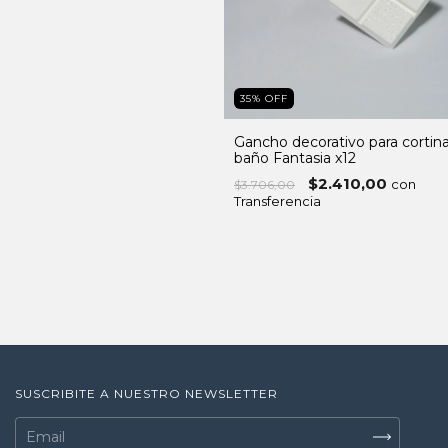
35
%
OFF
Gancho decorativo para cortin
baño Fantasia x12
$2.410,00
con
$3.706,00
Transferencia
SUSCRIBITE A NUESTRO NEWSLETTER