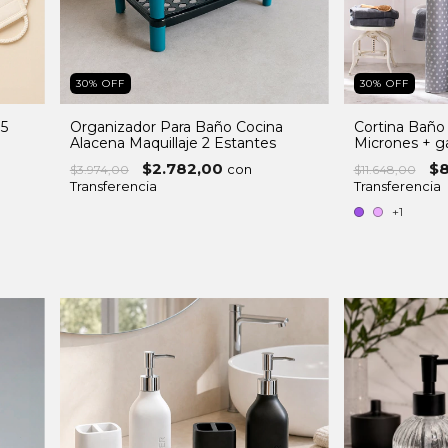
30
%
OFF
30
%
OFF
 5
Organizador Para Baño Cocina
Cortina Baño
Alacena Maquillaje 2 Estantes
Micrones + g
$2.782,00
$8
con
$3.974,00
$11.648,00
Transferencia
Transferencia
+1