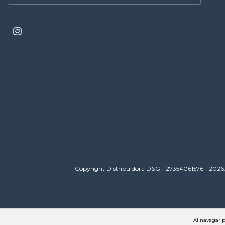
Copyright Distribuidora D&G - 27354061576 - 2026. 
Al navegar p