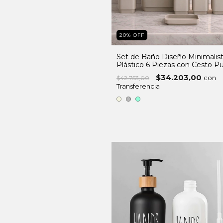
20
%
OFF
Set de Baño Diseño Minimalis
Plástico 6 Piezas con Cesto P
$34.203,00
con
$42.753,00
Transferencia