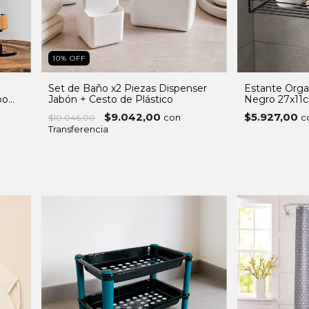
10
%
OFF
Set de Baño x2 Piezas Dispenser
Estante Orga
oo
Jabón + Cesto de Plástico
Negro 27x11
$9.042,00
$5.927,00
con
c
$10.046,00
Transferencia