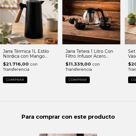
Jarra Térmica 1L Estilo
Jarra Tetera 1 Litro Con
Set 
Nórdica con Mango
Filtro Infusor Acero
Vas
simil Madera Pemium
Inoxidable Té En Hebras
Mo
$21.716,00
$11.339,00
$2
con
con
Con 4 Tazas
Transferencia
Transferencia
Tra
COMPRAR
Para comprar con este producto