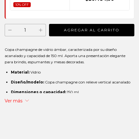
10% OFF
Copa champagne de vidrio ámbar, caracterizada por su diseño
acanalado y capacidad de 150 ml. Aporta una presentación elegante
para brindis, espumantes y mesas decoradas.
Material:
Vidrio
Diseño/modelo:
Copa champagne con relieve vertical acanalado
Dimensiones o capacidad:
150 ml
Ver más
Presentación:
Set x 6 unidades
Color:
Ámbar
Uso recomendado:
Champagne, espumantes, sidra, aperitivos y
mesas decorativas