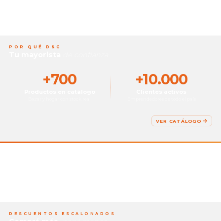
POR QUÉ D&G
Tu mayorista
de confianza
+700
+10.000
Productos en catálogo
Clientes activos
Bazar y hogar con stock real
Emprendedores de todo el país
VER CATÁLOGO
DESCUENTOS ESCALONADOS