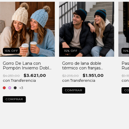
15
%
OFF
15
%
OFF
15
Gorro De Lana con
Gorro de lana doble
Pas
Pompón Invierno Doble
térmico con franjas
Rua
Capa Interior Polar
abrigo invierno unisex
Pon
$3.621,00
$1.951,00
$4.259,00
$2.295,00
$9.1
Pr
con Transferencia
con Transferencia
con
+3
C
COMPRAR