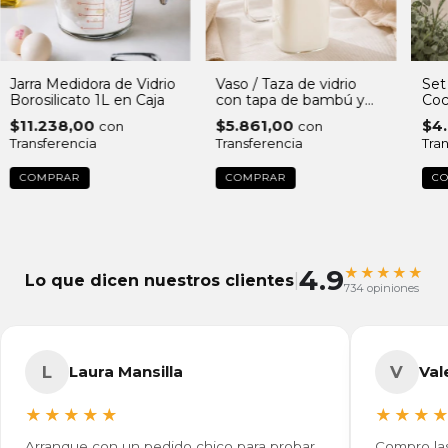
Jarra Medidora de Vidrio
Vaso / Taza de vidrio
Set
Borosilicato 1L en Caja
con tapa de bambú y
Coc
sorbete 380 ml
Rea
$11.238,00
$5.861,00
$4
con
con
30
Transferencia
Transferencia
Tra
4.9
★★★★★
|
Lo que dicen nuestros clientes
734 opiniones
L
Laura Mansilla
V
Val
★★★★★
★★★
Arranque con un pedido chico para probar
Compro las