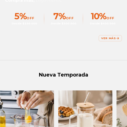
Comprá más,
pagá menos
5%
7%
10%
OFF
OFF
OFF
Desde $200.000
Desde $300.000
Desde $400.000
VER MÁS
Nueva Temporada