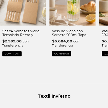
Set x4 Sorbetes Vidrio
Vaso de Vidrio con
Vas
Templado Recto y
Sorbete 500ml Tapa
500
Curvo + Cepillo en Caja
Bamboo Diseño Rayas
Bam
$2.999,00
$6.684,00
$6
con
con
Deco Sustentable
Vidr
Transferencia
Transferencia
Tra
Textil Invierno